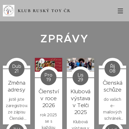
KLUB RUSKÝ TOY ČR
ZPRÁVY
Dub
Říj
21
08
Pro
Lis
19
29
Změna
Členská
adresy
schůze
Členství
Klubová
v roce
výstava
jistě jste
do vašich
2026
v Telči
zaregistrovali
e-
2025
ze zápisu
mailových
rok 2025
Členské
schránek
se s
Klubová
schůze v
byla
každou
výstava v