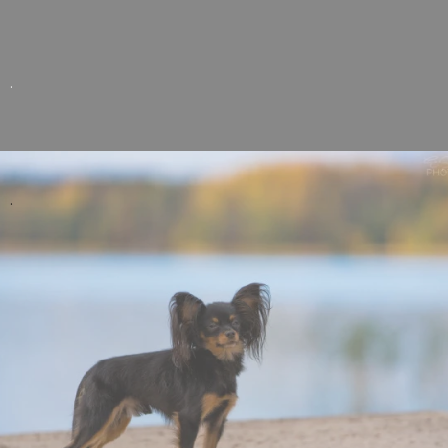
ČMKU
sobotní
připravilo
Klubové
pro
výstavě a
chovatele
.
nedělní
a
Speciální
vystavovatele
výstavě.
přehled o
Klubovou
všech
výstavu
změnách z
bez
.
nedávné
Klubového
doby.
vítěze
posuzovala
paní Ing.
Alena
Košťálová a
nedělní
Speciální
výstavu
paní Ing.
Naděžda