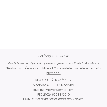
KRTČR © 2020 -2026
Pro širší okruh zájemců o plemeno jsme na sociální síti
Facebook
"
Ruský toy v České republice - FCI chovatelé, majitelé a milovníci
plemene"
KLUB RUSKÝ TOY ČR, z.s.
Nadryby 43, 330 11 Nadryby
klub.ruskytoy.cr@gmail.com
FIO 2102465588/2010
IBAN: CZ50 2010 0000 0029 0277 3562