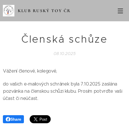
KLUB RUSKÝ TOY ČR
Členská schůze
08.10.2025
Vážení členové, kolegové,
do vašich e-mailových schránek byla 7.10.2025 zaslána
pozvánka na členskou schůzi klubu. Prosím potvrďte vaši
účast či neúčast.
Share