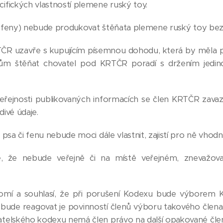
fických vlastností plemene ruský toy.
či feny) nebude produkovat štěňata plemene ruský toy be
KRTČR uzavře s kupujícím písemnou dohodu, která by měla 
m štěňat chovatel pod KRTČR poradí s držením jedince
a veřejnosti publikovaných informacích se člen KRTČR zava
ivé údaje.
psa či fenu nebude moci dále vlastnit, zajistí pro ně vho
, že nebude veřejně či na místě veřejném, znevažova
omí a souhlasí, že při porušení Kodexu bude výborem K
bude reagovat je povinností členů výboru takového člena
elského kodexu nemá člen právo na další opakované člen