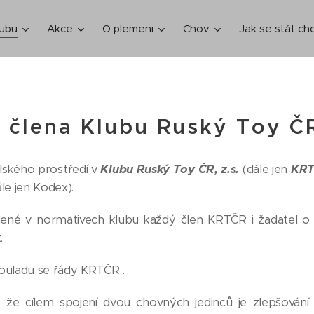
lubu
Akce
O plemeni
Chov
Jak se stát c
 člena Klubu Ruský Toy ČR
elského prostředí v
Klubu Ruský Toy ČR, z.s.
(dále jen
KR
le jen Kodex).
dené v normativech klubu každý člen KRTČR i žadatel o čl
.
ouladu se řády KRTČR .
 že cílem spojení dvou chovných jedinců je zlepšován