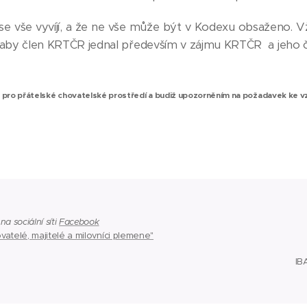
e vše vyvíjí, a že ne vše může být v Kodexu obsaženo. Vždy
 aby člen KRTČR jednal především v zájmu KRTČR a jeho 
 pro přátelské chovatelské prostředí a budiž upozorněním
na požadavek ke v
a sociální síti
Facebook
vatelé, majitelé a milovníci plemene"
IB