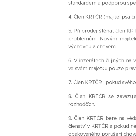
standardem a podporou speci
4. Člen KRTČR (majitel psa 
5. Při prodeji štěňat člen 
problémům. Novým majitelů
výchovou a chovem.
6. V inzerátech či jiných n
ve svém majetku pouze pravd
7. Člen KRTČR , pokud svého 
8. Člen KRTČR se zavazuje
rozhodčích.
9. Člen KRTČR bere na věd
členství v KRTČR a pokud ne
opakovaného porušení chovat