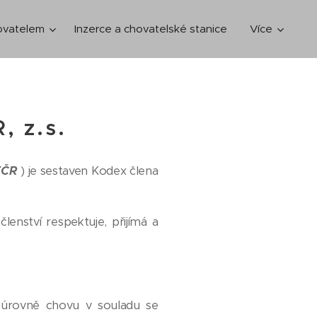
hovatelem
Inzerce a chovatelské stanice
Více
, z.s.
TČR
)
je sestaven Kodex člena
enství respektuje, přijímá a
í úrovně chovu v souladu se