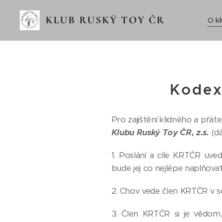
KLUB RUSKÝ TOY ČR
O k
Kodex
Pro zajištění klidného a přát
Klubu Ruský Toy ČR, z.s.
(dá
1. Poslání a cíle KRTČR uve
bude jej co nejlépe naplňovat
2. Chov vede člen KRTČR v s
3. Člen KRTČR si je vědom,