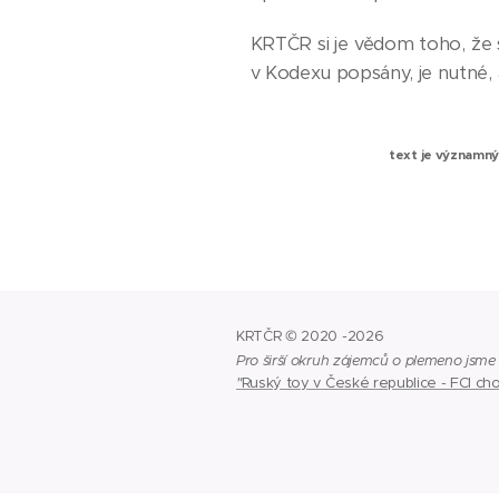
KRTČR si je vědom toho, že s
v Kodexu popsány, je nutné,
text je významný
KRTČR © 2020 -2026
Pro širší okruh zájemců o plemeno jsme n
"
Ruský toy v České republice - FCI cho