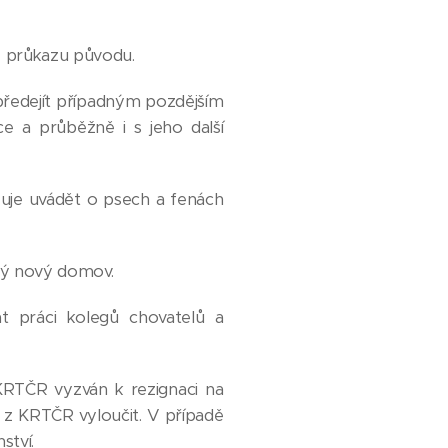
z průkazu původu.
předejít případným pozdějším
 a průběžně i s jeho další
zuje uvádět o psech a fenách
dný nový domov.
t práci kolegů chovatelů a
RTČR vyzván k rezignaci na
 z KRTČR vyloučit. V případě
ství.