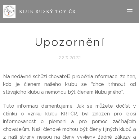
KLUB RUSKÝ TOY ČR
Upozornění
22.11.2022
Na nedávné schůzi chovatelů proběhla informace, že ten,
kdo je členem našeho klubu se "chce trhnout od
stávajícího klubu a nemohou být členem klubu jiného".
Tuto informaci dementujeme. Jak se můžete dočíst v
článku o vzniku klubu KRTČR, byl založen pro lepší
informovanost o plemeni a pro pomoc začínajícím
chovatelům. Naši členové mohou být členy i jiných klubů a
z naší strany nejsou na členy vyvíjeny žádné zákazy a