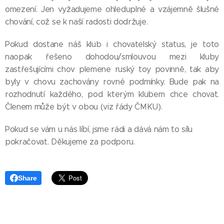
omezení. Jen vyžadujeme ohleduplné a vzájemně šlušné
chování, což se k naší radosti dodržuje.
Pokud dostane náš klub i chovatelský status, je toto
naopak řešeno dohodou/smlouvou mezi kluby
zastřešujícími chov plemene ruský toy povinně, tak aby
byly v chovu zachovány rovné podmínky. Bude pak na
rozhodnutí každého, pod kterým klubem chce chovat.
Členem může být v obou (viz řády ČMKU).
Pokud se vám u nás líbí, jsme rádi a dává nám to sílu
pokračovat. Děkujeme za podporu.
Share