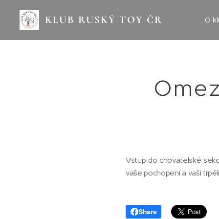
KLUB RUSKÝ TOY ČR
O k
Omeze
Vstup do chovatelské sekc
vaše pochopení a vaši trpěl
Share