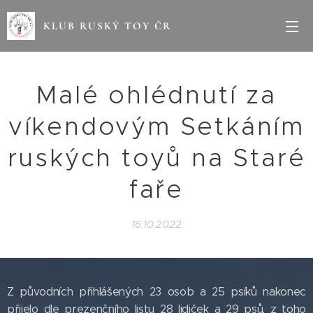
KLUB RUSKÝ TOY ČR
Malé ohlédnutí za
víkendovým Setkáním
ruských toyů na Staré
faře
16.10.2022
Z původních přihlášených 23 osob a 25 psíků nakonec
přijelo dle prezenčního listu 28 lidiček a 29 psů, z toho