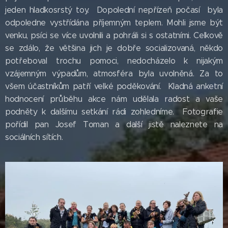
jeden hladkosrstý toy. Dopolední nepřízeň počasí byla
odpoledne vystřídána příjemným teplem. Mohli jsme být
venku, psíci se více uvolnili a pohráli si s ostatními. Celkově
se zdálo, že většina jich je dobře socializovaná, někdo
potřeboval trochu pomoci, nedocházelo k nijakým
vzájemným výpadům, atmosféra byla uvolněná. Za to
všem účastníkům patří velké poděkování. Kladná anketní
hodnocení průběhu akce nám udělala radost a vaše
podněty k dalšímu setkání rádi zohledníme. Fotografie
pořídil pan Josef Toman a další jistě naleznete na
sociálních sítích.