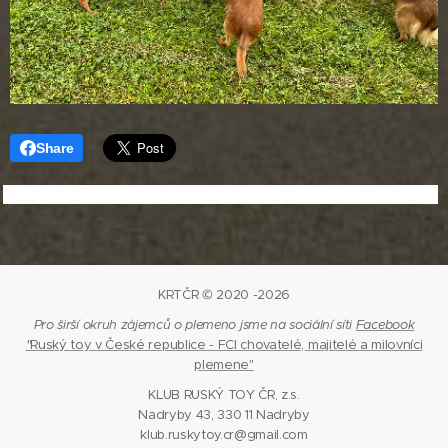
Share
KRTČR © 2020 -2026
Pro širší okruh zájemců o plemeno jsme na sociální síti
Facebook
"
Ruský toy v České republice - FCI chovatelé, majitelé a milovníci
plemene"
KLUB RUSKÝ TOY ČR, z.s.
Nadryby 43, 330 11 Nadryby
klub.ruskytoy.cr@gmail.com